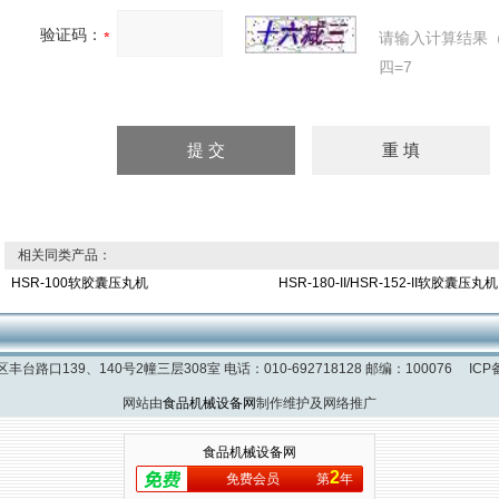
验证码：
请输入计算结果
四=7
相关同类产品：
HSR-100软胶囊压丸机
HSR-180-II/HSR-152-II软胶囊压丸
台路口139、140号2幢三层308室 电话：010-692718128 邮编：100076
ICP
网站由
食品机械设备网
制作维护及网络推广
食品机械设备网
2
免费会员
第
年