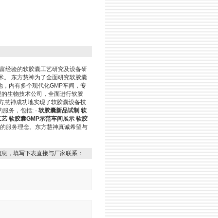
丰富经验的软胶囊工艺研究及设备研
术。 东方慧神为了全面研究软胶囊
，内有多个现代化GMP车间，
专
型的生物技术公司，全面进行软胶
方慧神成功地实现了软胶囊设备技
务，包括: ·
软胶囊新品试制 软
艺 软胶囊GMP示范车间展示 软胶
公司的服务理念。东方慧神真诚希望与
信息，填写下表直接与厂家联系：