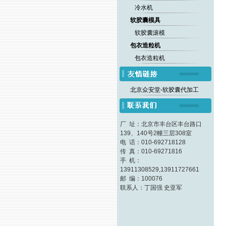
冷水机
软胶囊模具
软胶囊滚模
包衣造粒机
包衣造粒机
北京众安堂-软胶囊代加工
厂 址：北京市丰台区丰台路口
139、140号2幢三层308室
电 话：010-692718128
传 真：010-69271816
手 机：
13911308529,13911727661
邮 编：100076
联系人：丁国强 史亚军