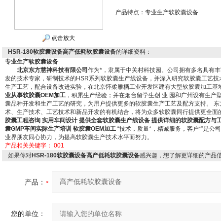
产品特点：
专业生产软胶囊设备
点击放大
HSR-180软胶囊设备高产低耗软胶囊设备
的详细资料：
专业生产软胶囊设备
北京东方慧神科技有限公司
作为*，隶属于中关村科技园。公司拥有多名具有
发的技术专家，研制技术的HSR系列软胶囊生产线设备，并深入研究软胶囊工艺技
生产工艺，配合设备改进实验，在北京怀柔雁栖工业开发区建有大型软胶囊加工基地
业从事软胶囊OEM加工
，积累生产经验；并在烟台留学生创 业 园和广州设有生产
囊品种开发和生产工艺的研究，为用户提供更多的软胶囊生产工艺及配方支持。 东
术、生产技术、工艺技术和新品开发的有机结合，将为众多软胶囊同行提供更全面的服
胶囊工程咨询 实用车间设计 提供全套软胶囊生产线设备 提供详细的软胶囊配方与工
囊GMP车间实际生产培训 软胶囊OEM加工
“技术，质量*，精诚服务，客户*”是
业界朋友同心协力，为提高软胶囊生产技术水平而努力。
产品相关关键字：
001
如果你对
HSR-180软胶囊设备高产低耗软胶囊设备
感兴趣，想了解更详细的产品
产品：
您的单位：