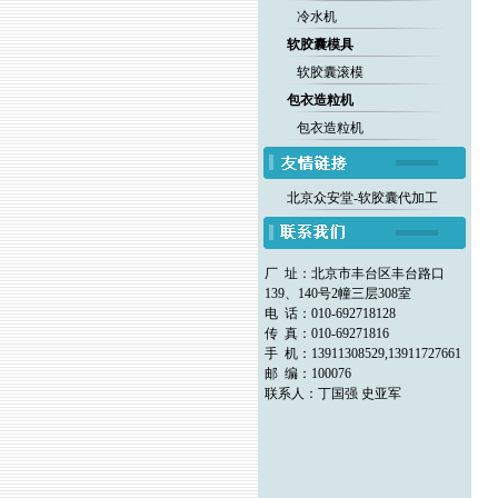
冷水机
软胶囊模具
软胶囊滚模
包衣造粒机
包衣造粒机
北京众安堂-软胶囊代加工
厂 址：北京市丰台区丰台路口
139、140号2幢三层308室
电 话：010-692718128
传 真：010-69271816
手 机：13911308529,13911727661
邮 编：100076
联系人：丁国强 史亚军