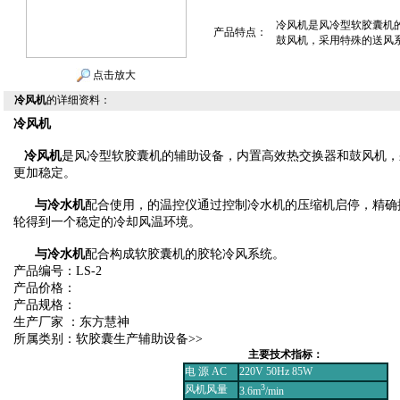
冷风机是风冷型软胶囊机
产品特点：
鼓风机，采用特殊的送风
点击放大
冷风机
的详细资料：
冷风机
冷风机
是风冷型软胶囊机的辅助设备，内置高效热交换器和鼓风机，
更加稳定。
与冷水机
配合使用，的温控仪通过控制冷水机的压缩机启停，精确
轮得到一个稳定的冷却风温环境。
与冷水机
配合构成软胶囊机的胶轮冷风系统。
产品编号：LS-2
产品价格：
产品规格：
生产厂家 ：东方慧神
所属类别：软胶囊生产辅助设备>>
主要技术指标：
电 源 AC
220V 50Hz 85W
3
风机风量
3.6m
/min