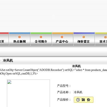
冷风机
冷风机
%Set rstObj=Server.CreateObject("ADODB.Recordset") strSQL="select * from products_data 
stObj.Open strSQL,cnnDB,1,3%>
产品型号：
产品名称：
冷风机
产品报价：