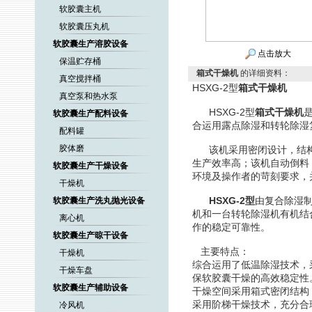
软胶囊主机
软胶囊压丸机
软胶囊生产溶胶设备
点击放大
保温贮存桶
箱式干燥机
的详细资料：
真空搅拌桶
HSXG-2型
箱式干燥机
真空泵和热水泵
HSXG-2型
箱式干燥机
软胶囊生产配料设备
合运用露点除湿和转轮除湿
配料罐
胶体磨
该机采用密闭设计，结构
生产效率高；该机自动倒料
软胶囊生产干燥设备
环境及操作者的苛刻要求，
干燥机
HSXG-2型
由复合除湿制
软胶囊生产洗丸抛光设备
机和一台转轮除湿机有机结
离心机
作的稳定可靠性。
软胶囊生产晾干设备
主要特点：
干燥机
综合运用了低温除湿技术，
干燥车盘
保软胶囊干燥的高效稳定性
软胶囊生产辅助设备
干燥空间采用箱式密闭结构
采用阶梯干燥技术，充分合
冷风机