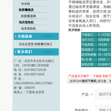
不锈钢输送带定量传送，并
冷水机
通过输送带变频调速，准确
软胶囊模具
整机操作简单，使用方便,
分体设计，组合安装，便于
软胶囊滚模
设有臭氧接入管口，内部均
包衣造粒机
可选装自动上料系统。
包衣造粒机
技术指标：
干燥能力
3～4万粒
运行方式
无级调速
北京众安堂-软胶囊代加工
干燥周期
>4小时
除湿能力
>6 kg/h
处理风参数
15～25
制 冷 量
14kW
厂 址：北京市丰台区丰台路口
加热功率
10.8kW / 
139、140号2幢三层308室
电 话：010-692718128
传 真：010-69271816
产品相关关键字：
干燥机
制粒
手 机：
如果你对
箱式干燥机
感兴趣，
13911308529,13911727661
邮 编：100076
联系人：丁国强 史亚军
产品：
您的单位：