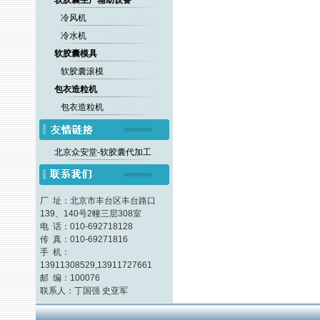
软胶囊生产辅助设备
冷风机
冷水机
软胶囊模具
软胶囊滚模
包衣造粒机
包衣造粒机
北京众安堂-软胶囊代加工
厂 址：北京市丰台区丰台路口
139、140号2幢三层308室
电 话：010-692718128
传 真：010-69271816
手 机：
13911308529,13911727661
邮 编：100076
联系人：丁国强 史亚军